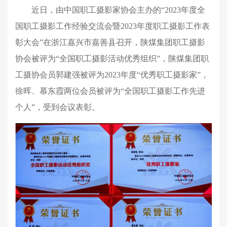
近日，由中国职工摄影家协会主办的
“2023
年度全
国职工摄影工作经验交流会暨
2023
年度职工摄影工作表
彰大会
”
在浙江嘉兴市嘉善县召开，陕煤集团职工摄影
协会被评为
“
全国职工摄影活动优秀组织
”
，陕煤集团职
工摄协会员郭建强被评为
2023
年度
“
优秀职工摄影家
”
，
徐晖、慕东霞两位会员被评为
“
全国职工摄影工作先进
个人
”
，受到会议表彰。