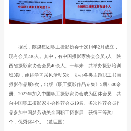
据悉，陕煤集团职工摄影协会于
2014
年
2
月成立，
现有会员
236
人。其中，有中国摄影家协会会员
5
人，陕
西省摄影家协会会员
40
余人。十年来，共举办摄影培训
班
3
期，组织学习采风活动
5
次，协办各类主题职工书画
摄影作品展
9
次，出版《职工摄影作品专集》
5
期
7500
余
册。
2023
年加入中国职工摄影家协会成为团体会员，共
向中国职工摄影家协会推荐会员
19
名。多次推荐会员作
品参加中国梦劳动美全国职工摄影展，获得三等奖
1
个，优秀奖
4
个。（董巨国）