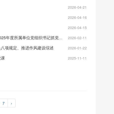
2026-04-21
2026-04-16
2026-04-15
恒神股份召开2026年党建工作会、党风廉政建设暨纪检监察工作会、2025年度所属单位党组织书记抓党建工作述职评议考核会
2026-02-11
央八项规定、推进作风建设综述
2026-01-22
党课
2025-11-11
7
›