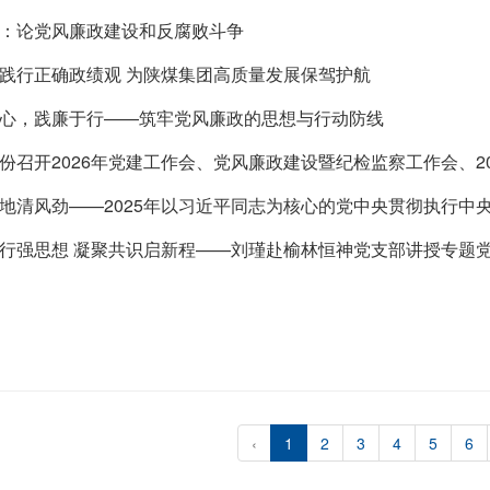
：论党风廉政建设和反腐败斗争
践行正确政绩观 为陕煤集团高质量发展保驾护航
心，践廉于行——筑牢党风廉政的思想与行动防线
地清风劲——2025年以习近平同志为核心的党中央贯彻执行中
行强思想 凝聚共识启新程——刘瑾赴榆林恒神党支部讲授专题
‹
1
2
3
4
5
6