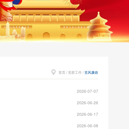
首页
/
党群工作
/
党风廉政
2026-07-07
2026-06-26
2026-06-17
2026-06-08