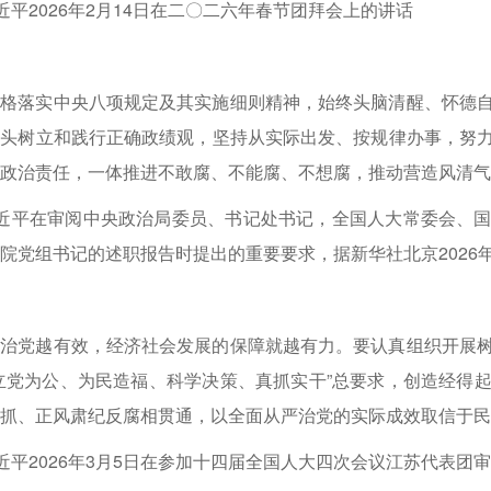
习近平2026年2月14日在二〇二六年春节团拜会上的讲话
严格落实中央八项规定及其实施细则精神，始终头脑清醒、怀德
带头树立和践行正确政绩观，坚持从实际出发、按规律办事，努
政治责任，一体推进不敢腐、不能腐、不想腐，推动营造风清气
习近平在审阅中央政治局委员、书记处书记，全国人大常委会、
院党组书记的述职报告时提出的重要要求，据新华社北京2026年
党治党越有效，经济社会发展的保障就越有力。要认真组织开展
立党为公、为民造福、科学决策、真抓实干”总要求，创造经得
抓、正风肃纪反腐相贯通，以全面从严治党的实际成效取信于民
习近平2026年3月5日在参加十四届全国人大四次会议江苏代表团