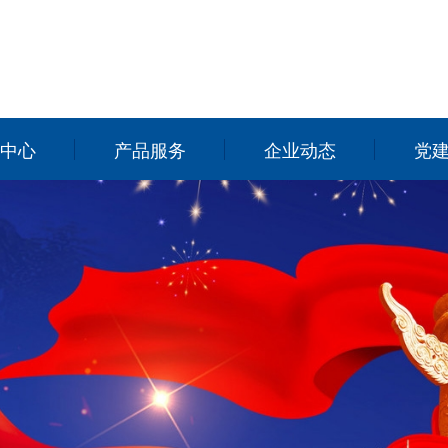
中心
产品服务
企业动态
党