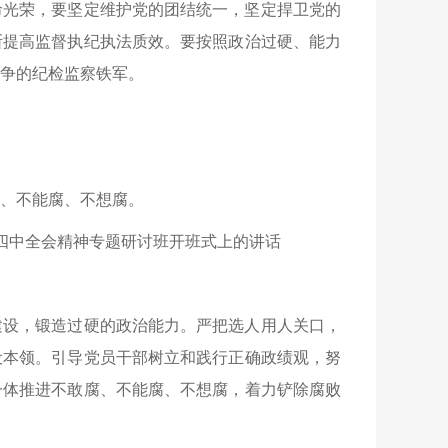
命光荣，要坚定维护党的团结统一，坚定捍卫党的
断提高监督执纪执法质效。要按照政治过硬、能力
争的纪检监察铁军。
、不能腐、不想腐。
十届四中全会精神专题研讨班开班式上的讲话
建设，锻造过硬的政治能力。严把选人用人关口，
设本领。引导党员干部树立和践行正确政绩观，努
一体推进不敢腐、不能腐、不想腐，着力铲除腐败