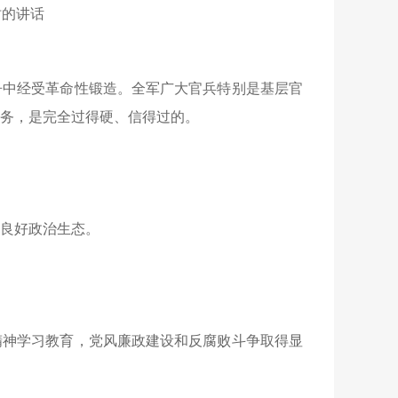
时的讲话
争中经受革命性锻造。全军广大官兵特别是基层官
务，是完全过得硬、信得过的。
良好政治生态。
精神学习教育，党风廉政建设和反腐败斗争取得显