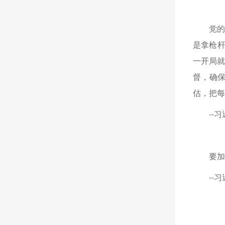
党
是拿枪杆
一开局
督，确
估，把每
--
要加
--