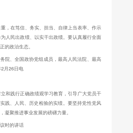
自重，在笃信、务实、担当、自律上当表率、作示
力为人民出政绩、以实干出政绩。要认真履行全面
正的政治生态。
国务院、全国政协党组成员，最高人民法院、最高
2月26日电
树立和践行正确政绩观学习教育，引导广大党员干
起实践、人民、历史检验的实绩。要坚持党性党风
，凝聚推进事业发展的磅礴力量。
审议时的讲话