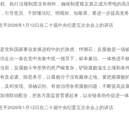
权、执行法规制度没有例外，确保制度规定真正成为带电的高压
，引导党员、干部懂法纪、明规矩、知敬畏。要进一步提高党务
习近平2026年1月12日在二十届中央纪委五次全会上的讲话
败是党和国家事业发展进程中的拦路虎、绊脚石，反腐败是一场
成功走出一条在党中央集中统一领导下，标本兼治、一体推进不
。当前，反腐败斗争形势仍然严峻复杂，铲除腐败滋生土壤和条
、有贪必肃、除恶务尽，让腐败分子没有藏身之地。要把握腐败
制，及时发现、准确识别、有效治理各类腐败问题，不断提高反
加强联动配合，把各方面监督贯通起来，以全链条协作促进一体
习近平2026年1月12日在二十届中央纪委五次全会上的讲话