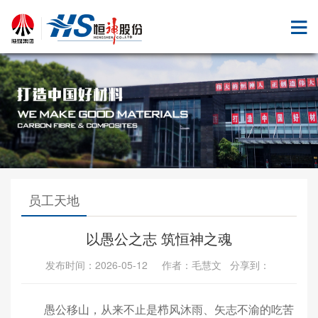
员工天地
以愚公之志 筑恒神之魂
发布时间：2026-05-12 作者：毛慧文 分享到：
愚公移山，从来不止是栉风沐雨、矢志不渝的吃苦