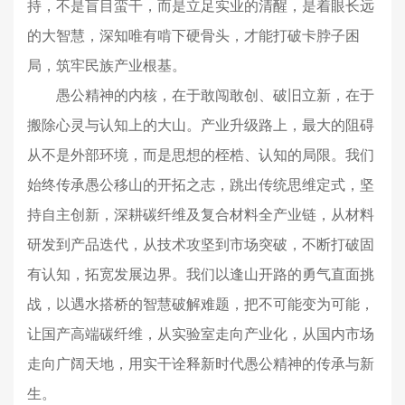
持，不是盲目蛮干，而是立足实业的清醒，是着眼长远
的大智慧，深知唯有啃下硬骨头，才能打破卡脖子困
局，筑牢民族产业根基。
愚公精神的内核，在于敢闯敢创、破旧立新，在于
搬除心灵与认知上的大山。产业升级路上，最大的阻碍
从不是外部环境，而是思想的桎梏、认知的局限。我们
始终传承愚公移山的开拓之志，跳出传统思维定式，坚
持自主创新，深耕碳纤维及复合材料全产业链，从材料
研发到产品迭代，从技术攻坚到市场突破，不断打破固
有认知，拓宽发展边界。我们以逢山开路的勇气直面挑
战，以遇水搭桥的智慧破解难题，把不可能变为可能，
让国产高端碳纤维，从实验室走向产业化，从国内市场
走向广阔天地，用实干诠释新时代愚公精神的传承与新
生。