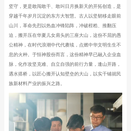
坚守，更是敢闯敢干、敢叫日月换新天的开拓创造，是
穿越千年岁月沉淀的东方大智慧。古人以坚韧移走眼前
山川，革命先烈以热血冲锋陷阵，冲破桎梏、推翻压
迫，搬开压在华夏儿女肩头的三座大山，这份不屈的愚
公精神，在时代浪潮中代代赓续，点燃中华文明生生不
息的火种。于恒神股份而言，这份精神早已融入企业血
脉，化作攻坚克难、自立自强的前行力量，逢山开路，
遇水搭桥，以匠心搬开认知壁垒的大山，以实干铺就民
族新材料产业的振兴之路。