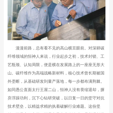
漫漫前路，总有看不见的高山横亘眼前。对深耕碳
纤维领域的恒神人来说，行业起步之初，技术封锁、工
艺瓶颈、认知局限，便是横在发展路上的一座座无形大
山。
碳纤维
作为高端战略新材料，核心技术曾长期被国
外垄断，从基础研发到量产落地，每一步都布满荆棘。
如同愚公直面太行王屋二山，恒神人没有畏缩退却，摒
弃浮躁功利，沉下心钻研突破，以日复一日的坚守对抗
技术壁垒，以精益求精的执着破解行业难题。这份坚