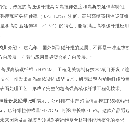
介绍，传统的高强碳纤维具有高拉伸强度和高断裂延伸率特征
但强度和断裂延伸率（
0.7%-1.2%）较低。高强高模高韧性
量和高断裂延伸率（≥1.5%）的特点，能够满足高模碳纤维应
。
鸿川
介绍：
“这几年，国外新型碳纤维的发展，不再是一味追求
’方向发展，向着与应用目标契合的方向发展。”
超高强高模碳纤维（HF55M）工程化关键制备技术”项目开发
备技术，研发出高温高浓凝固成型技术，研制出聚丙烯腈纤维预
表面处理工艺，形成了完整的超高强高模碳纤维工程化技术。
神股份总经理张明
表示，公司拥有生产超高强高模
HF55M
0MPa， 碳纤维拉伸模量≥377GPa，断裂伸长率≥1.5%。这
未来国防及高端装备领域对碳纤维复合材料性能均衡化的要求。