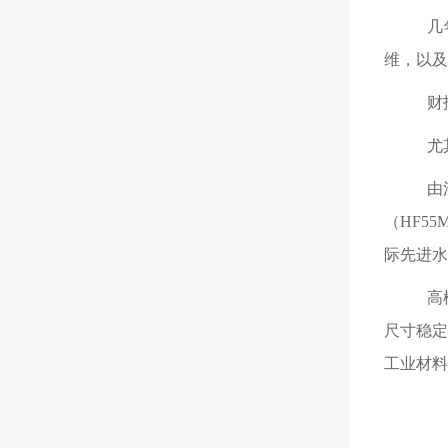
几
维，以及
财
尤
由
（HF5
际先进水
高
尺寸稳
工业材料