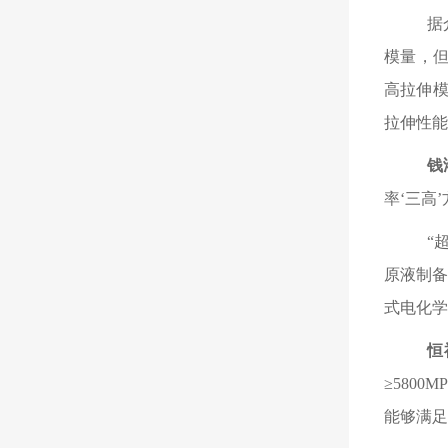
据
模量，
高拉伸模
拉伸性能
钱
率‘三高
“
原液制
式电化学
恒
≥580
能够满足