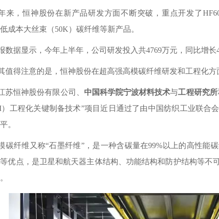
年来，恒神股份在新产品研发方面不断突破，重点开发了
HF
低成本大丝束（50K）碳纤维等新产品。
报数据显示，今年上半年，公司研发投入共
4769万元，同比增长
其值得注意的是，恒神股份在超高强高模碳纤维研发和工程化方
江苏恒神股份有限公司、
中国科学院宁波材料技术
与
工程研究所
5M）工程化关键制备技术”项目近日通过了由中国纺织工业联合
平。
模碳纤维又称
“石墨纤维”，是一种含碳量在99%以上的高性
定等优点，是卫星和航天器主体结构、功能结构和防护结构等不
。