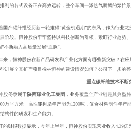
排列的各式设备正在高效运转，整个车间一派热气腾腾的繁忙景
着国产碳纤维经历新一轮难得
“黄金机遇期”的东风，作为行业龙
展阶段。恒神股份牢牢坚持以科技创新为引领，紧盯行业趋势、
因”不断融入高质量发展“血脉”
。
年来，恒神股份在新产品研发和产业化方面有哪些新突破？在应
些进展？其扩产项目榆林恒神的建设情况如何？公司下一步的整
重点碳纤维技术不断
神股份隶属于
陕西煤业化工集团
，业务覆盖全产业链是其典型
500万平方米，高性能树脂年产能为1200吨，复合材料制件年产
结构件的研发和生产能力。
开的财报数据显示，今年上半年，恒神股份实现营业收入
4.39