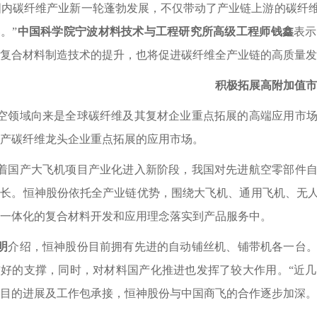
国内碳纤维产业新一轮蓬勃发展，不仅带动了产业链上游的碳纤
。”
中国科学院宁波材料技术与工程研究所高级工程师钱鑫
表示
复合材料制造技术的提升，也将促进碳纤维全产业链的高质量发
积极拓展高附加值市
空领域向来是全球碳纤维及其复材企业重点拓展的高端应用市
产碳纤维龙头企业重点拓展的应用市场。
着国产大飞机项目产业化进入新阶段，我国对先进航空零部件
增长。恒神股份依托全产业链优势，围绕大飞机、通用飞机、无
一体化的复合材料开发和应用理念落实到产品服务中。
明
介绍
，恒神股份目前拥有先进的自动铺丝机、铺带机各一台
较好的支撑，同时，对材料国产化推进也发挥了较大作用。
“近
目的进展及工作包承接，恒神股份与中国商飞的合作逐步加深。