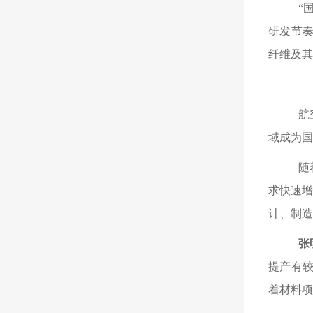
“
研发节奏
纤维及其
航
域成为国
随
求快速
计、制造
张
提产有
着材料项