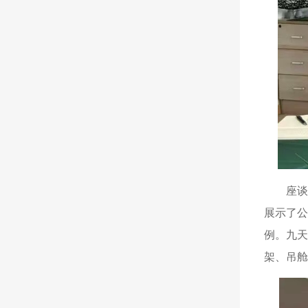
座
展示了
例。九
架、吊舱