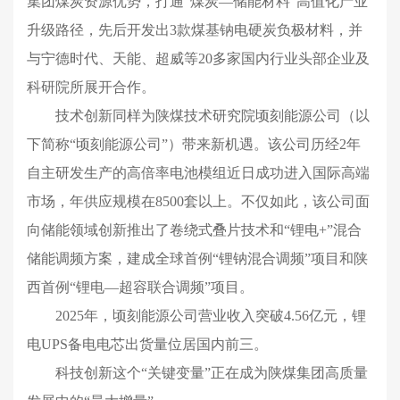
集团煤炭资源优势，打通“煤炭—储能材料”高值化产业
升级路径，先后开发出3款煤基钠电硬炭负极材料，并
与宁德时代、天能、超威等20多家国内行业头部企业及
科研院所展开合作。
技术创新同样为陕煤技术研究院顷刻能源公司（以
下简称“顷刻能源公司”）带来新机遇。该公司历经2年
自主研发生产的高倍率电池模组近日成功进入国际高端
市场，年供应规模在8500套以上。不仅如此，该公司面
向储能领域创新推出了卷绕式叠片技术和“锂电+”混合
储能调频方案，建成全球首例“锂钠混合调频”项目和陕
西首例“锂电—超容联合调频”项目。
2025年，顷刻能源公司营业收入突破4.56亿元，锂
电UPS备电电芯出货量位居国内前三。
科技创新这个“关键变量”正在成为陕煤集团高质量