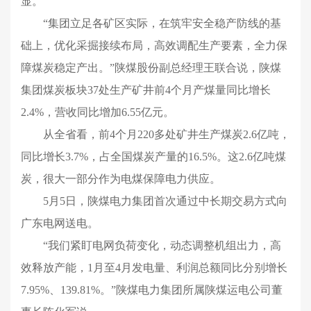
显。
“集团立足各矿区实际，在筑牢安全稳产防线的基
础上，优化采掘接续布局，高效调配生产要素，全力保
障煤炭稳定产出。”陕煤股份副总经理王联合说，陕煤
集团煤炭板块37处生产矿井前4个月产煤量同比增长
2.4%，营收同比增加6.55亿元。
从全省看，前4个月220多处矿井生产煤炭2.6亿吨，
同比增长3.7%，占全国煤炭产量的16.5%。这2.6亿吨煤
炭，很大一部分作为电煤保障电力供应。
5月5日，陕煤电力集团首次通过中长期交易方式向
广东电网送电。
“我们紧盯电网负荷变化，动态调整机组出力，高
效释放产能，1月至4月发电量、利润总额同比分别增长
7.95%、139.81%。”陕煤电力集团所属陕煤运电公司董