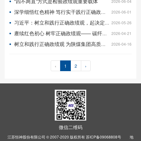
“四不两直”方式是检验政绩观重要载体
2026-06-04
深学细悟红色精神 笃行实干践行正确政绩观——先进材料党支部、先进制造党支部联合开展红色研学主题党日活动
2026-06-01
习近平：树立和践行正确政绩观，起决定性作用的是党性
2026-05-26
赓续红色初心 树牢正确政绩观—— 碳纤维党支部、工务党支部联合开展红色研学主题党日活动
2026-04-21
树立和践行正确政绩观 为陕煤集团高质量发展保驾护航
2026-04-16
‹
1
2
›
微信二维码
江苏恒神股份有限公司 © 2007-2020 版权所有
苏ICP备09068808号
地