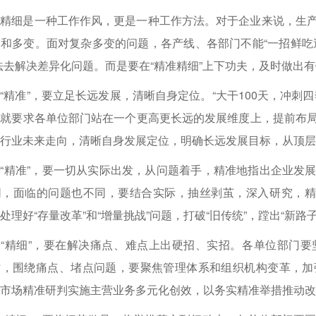
准精细是一种工作作风，更是一种工作方法。对于企业来说，生
和多变。面对复杂多变的问题，各产线、各部门不能“一招鲜吃遍
法去解决差异化问题。而是要在“精准精细”上下功夫，及时做出
“精准”，要立足长远发展，清晰自身定位。“大干100天，冲刺
这就要求各单位部门站在一个更高更长远的发展维度上，提前布
行业未来走向，清晰自身发展定位，明确长远发展目标，从顶层
“精准”，要一切从实际出发，从问题着手，精准地指出企业发
同，面临的问题也不同，要结合实际，抽丝剥茧，深入研究，精
处理好“存量改革”和“增量挑战”问题，打破“旧传统”，蹚出“新
调“精细”，要在解决痛点、难点上出硬招、实招。各单位部门
时，围绕痛点、堵点问题，要聚焦管理体系和组织机构变革，加
市场精准研判实施主营业务多元化创效，以务实精准举措推动改