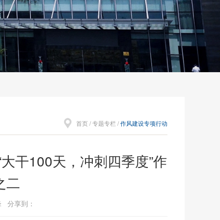
首页
/
专题专栏
/
作风建设专项行动
大干100天，冲刺四季度”作
之二
敏锋 分享到：