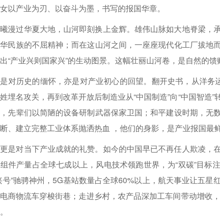
女以产业为刃、以奋斗为墨，书写的报国华章。
晨曦漫过华夏大地，山河即刻换上金辉。雄伟山脉如大地脊梁，
中华民族的不屈精神；而在这山河之间，一座座现代化工厂拔地
出“产业兴则国家兴”的生动图景。这幅壮丽山河卷，是自然的
是对历史的缅怀，亦是对产业初心的回望。翻开史书，从洋务运
姓埋名攻关，再到改革开放后制造业从“中国制造”向“中国智造
代，先辈们以简陋的设备研制武器保家卫国；和平建设时期，无
断、建立完整工业体系抛洒热血 ，他们的身影，是产业报国最
庆更是对当下产业成就的礼赞。如今的中国早已不再任人欺凌，
组件产量占全球七成以上，风电技术领跑世界，为“双碳”目标
兴号”驰骋神州，5G基站数量占全球60%以上，航天事业让五
电商物流车穿梭街巷；走进乡村，农产品深加工车间带动增收，
。