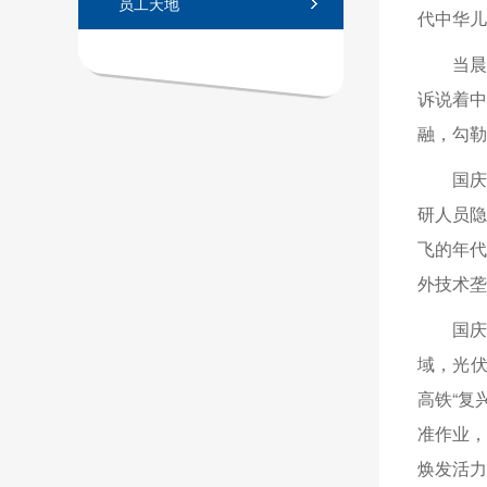
员工天地
代中华儿
当
诉说着
融，勾勒
国庆
研人员隐
飞的年
外技术垄
国
域，光伏
高铁“复
准作业，
焕发活力