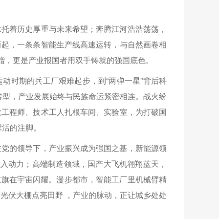
承托着历史厚重与未来希望；奔腾江河浩浩荡荡，
而起，一条条智能生产线高速运转，与自然画卷相
馈赠，更是产业报国者用双手铸就的强国底色。
动时期的兵工厂艰难起步，到“两弹一星”背后科
”转型，产业发展始终与民族命运紧密相连。战火纷
数工程师、技术工人扎根车间、实验室，为打破国
鲜活的注脚。
在党的领导下，产业振兴成为强国之基，新能源领
注入动力；高端制造领域，国产大飞机翱翔蓝天，
星红旗在宇宙闪耀。漫步都市，智能工厂里机械臂精
光伏大棚点亮田野 ，产业的脉动，正让城乡处处