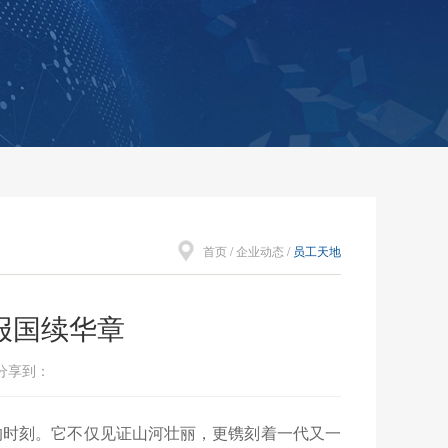
首页
/
企业动态
/
员工天地
报国续华章
 分享到：
的时刻。它不仅见证山河壮丽，更镌刻着一代又一