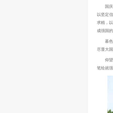
国
以坚定信
求精，以
成强国的
暮
尽显大国
仰
笔绘就强