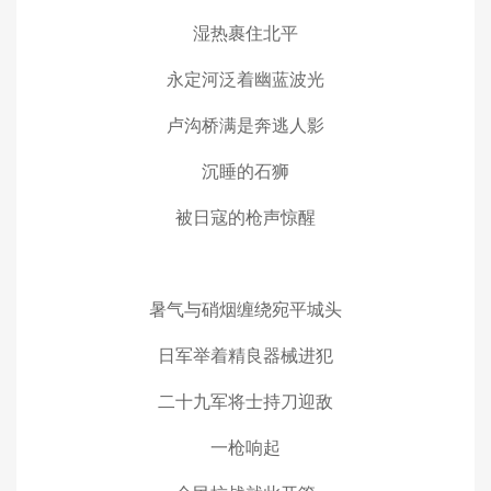
湿热裹住北平
永定河泛着幽蓝波光
卢沟桥满是奔逃人影
沉睡的石狮
被日寇的枪声惊醒
暑气与硝烟缠绕宛平城头
日军举着精良器械进犯
二十九军将士持刀迎敌
一枪响起