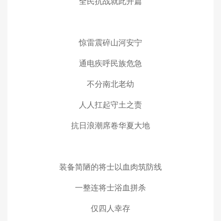
全民抗战就此开篇
惊雷震碎山河安宁
通电疾呼民族危急
不分南北老幼
人人扛起守土之责
抗日浪潮席卷华夏大地
装备简陋的将士以血肉筑防线
一整连将士浴血拼杀
仅四人幸存