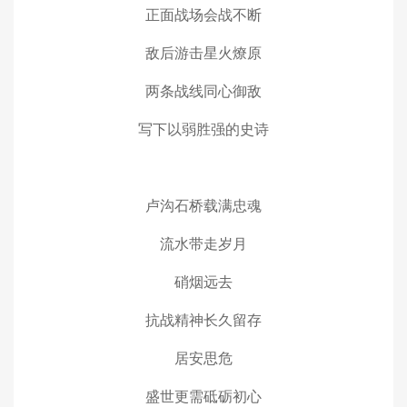
正面战场会战不断
敌后游击星火燎原
两条战线同心御敌
写下以弱胜强的史诗
卢沟石桥载满忠魂
流水带走岁月
硝烟远去
抗战精神长久留存
居安思危
盛世更需砥砺初心