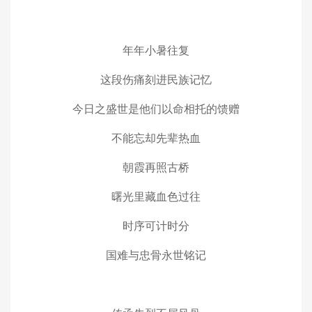
年年小暑往复
这段伤痛刻进民族记忆
今日之盛世是他们以命相托的馈赠
不能忘却先辈热血
朝霞再照古桥
曙光里藏血色过往
时序可计时分
国难与忠骨永世铭记