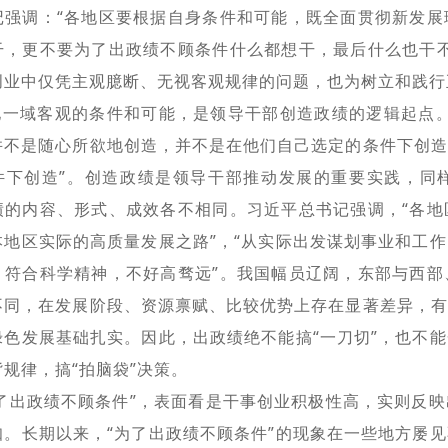
记强调：“各地区要根据自身条件和可能，既全面贯彻新发展
干，更不要为了出政绩不顾条件什么都想干，最后什么也干不
创业中仅凭主观臆断、无视客观规律的问题，也为树立和践行
地一域客观的条件和可能，是领导干部创造政绩的逻辑起点。
并不是随心所欲地创造，并不是在他们自己选定的条件下创造
件下创造”。创造政绩是领导干部推动发展的重要实践，同
绩的内容、形式、成效各不相同。习近平总书记强调，“各地
本地区实际的高质量发展之路”，“从实际出发谋划事业和工
、符合科学精神，不好高骛远”。我国幅员辽阔，东部与西部
不同，在发展阶段、资源禀赋、比较优势上存在显著差异，有
绿色发展基础扎实。因此，出政绩绝不能搞“一刀切”，也不
规律，搞“拍脑袋”决策。
为了出政绩不顾条件”，表面看是干事创业积极性高，实则反
知。长期以来，“为了出政绩不顾条件”的现象在一些地方屡