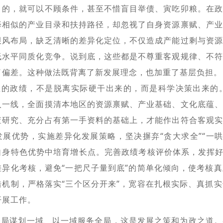
目的，就可以不顾条件，甚至不惜盲目举债、寅吃卯粮。在政
择相似的产业目录和扶持路径，却忽视了自身资源禀赋、产业
跟风布局，缺乏清晰的差异化定位，不仅造成产能过剩与资源
低水平同质化竞争。说到底，这些都是不尊重客观规律、不符
了偏差。这种做法既背离了新发展理念，也加重了基层负担。
正的政绩，不是脱离实际硬干出来的，而是科学决策出来的
入一线，全面摸清本地区的资源禀赋、产业基础、文化底蕴、
查研究、充分占有第一手资料的基础上，才能作出符合客观实
发展优势，实施差异化发展策略，坚决摒弃“贪大求全”“一
自身特色优势中培育增长点。完善政绩考核评价体系，发挥好
差异化考核，避免“一把尺子量到底”的简单化倾向，使考核
错机制，严格落实“三个区分开来”，宽容在扎根实际、真抓
开展工作。
全局谋划一域、以一域服务全局，这是发展之策和为政之道。