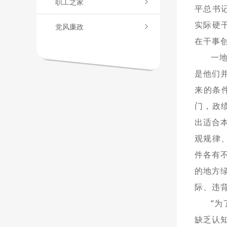
职工之家
平总书
实际硬
党风廉政
在干事
一
是他们
来的条
门，政
出适合
观规律
件各有
的地方
际、违背
“
缺乏认