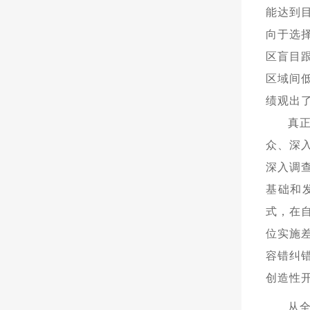
能达到
向于选
区盲目
区域间
绩观出
真
众、深
深入调
基础和
式，在
位实施
容错纠
创造性
从