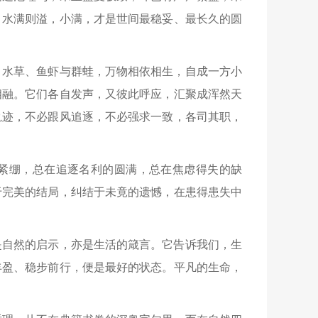
，水满则溢，小满，才是世间最稳妥、最长久的圆
、水草、鱼虾与群蛙，万物相依相生，自成一方小
相融。它们各自发声，又彼此呼应，汇聚成浑然天
轨迹，不必跟风追逐，不必强求一致，各司其职，
紧绷，总在追逐名利的圆满，总在焦虑得失的缺
于完美的结局，纠结于未竟的遗憾，在患得患失中
是自然的启示，亦是生活的箴言。它告诉我们，生
丰盈、稳步前行，便是最好的状态。平凡的生命，