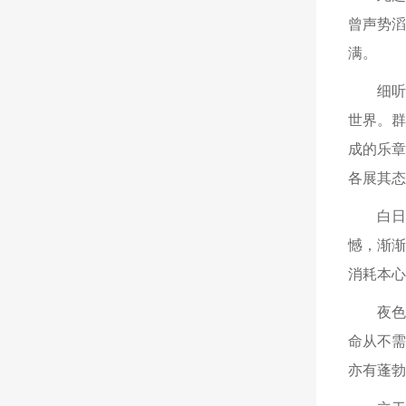
曾声势
满。
细
世界。
成的乐
各展其态
白
憾，渐
消耗本心
夜
命从不
亦有蓬勃