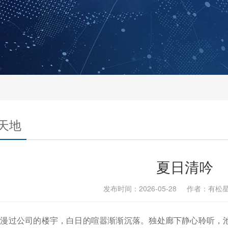
天地
夏日清吟
发布时间：2026-05-28 作者：有
漫过公司的楼宇，白日的喧嚣渐渐沉落。独处廊下静心聆听，池