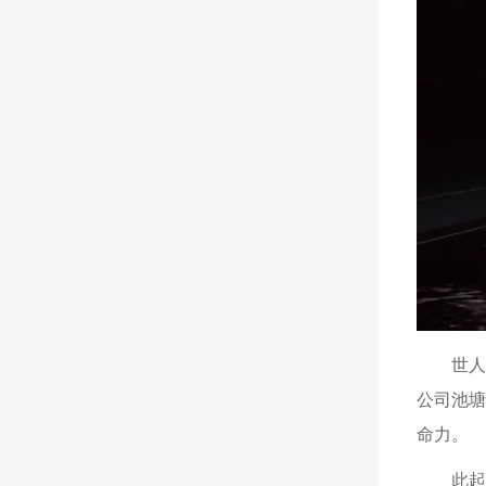
世
公司池
命力。
此