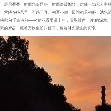
落，层层叠叠，时而急促昂扬，时而舒缓婉转，仿佛一场无人主
伏，萦绕在晚风里，不绝于耳。初夏小满，田间稻禾初盛，池水
疾那句千古诗句——“稻花香里说丰年，听取蛙声一片”的深意
素的絮语，藏着万物生长的哲理，藏着时光更迭的真谛。