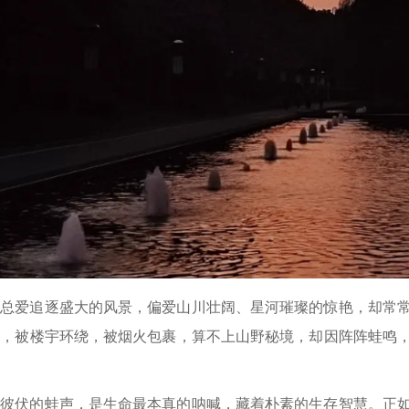
人总爱追逐盛大的风景，偏爱山川壮阔、星河璀璨的惊艳，却常
塘，被楼宇环绕，被烟火包裹，算不上山野秘境，却因阵阵蛙鸣
起彼伏的蛙声，是生命最本真的呐喊，藏着朴素的生存智慧。正