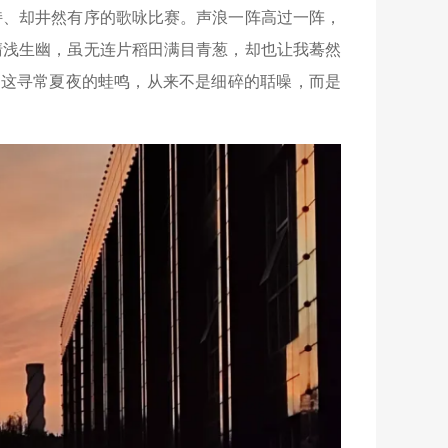
持、却井然有序的歌咏比赛。声浪一阵高过一阵，
清浅生幽，虽无连片稻田满目青葱，却也让我蓦然
。这寻常夏夜的蛙鸣，从来不是细碎的聒噪，而是