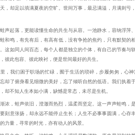
滔天，却足以填满夏夜的空旷。世间万事，最忌满溢，月满则亏
听蛙声起落，更能读懂生命的共生与从容。一池静水，容纳浮萍
群蛙和鸣，有先有后，有高有低，没有争抢的焦灼，只有默契的
章。这如同人间百态，每个人都是独立的个体，有自己的节奏与
，彼此包容、彼此映衬，便是世间最好的共生。
日里，我们困于职场的忙碌，囿于生活的琐碎，步履匆匆，心神
渐忘却了俯身看见细微的美好，忘了倾听自然的低语。我们执着
，却不知人生本如小满，缺憾是常态，未尽是生机。
色渐浓，蛙声依旧，澄澈而热烈，温柔而坚定。这一声声蛙鸣，
需要刻意张扬，却永远不能停止生长；人生不必事事圆满，心存
的力量，寻常的时光，亦有动人的风景。