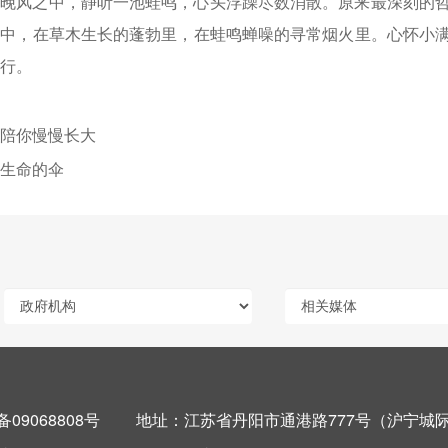
于晚风之中，静听一池蛙鸣，心头浮躁尽数消散。原来最深刻的
迭中，在草木生长的蓬勃里，在蛙鸣蝉噪的寻常烟火里。心怀小
行。
陪你慢慢长大
生命的伞
备09068808号
地址：江苏省丹阳市通港路777号（沪宁城