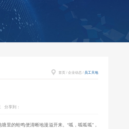
首页
/
企业动态
/
员工天地
松星 分享到：
塘里的蛙鸣便清晰地漫溢开来。“呱，呱呱呱”，