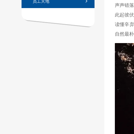
员工天地
声声错
此起彼
读懂辛弃
自然最朴