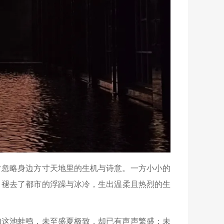
常忽略身边方寸天地里的生机与诗意。一方小小的
，褪去了都市的浮躁与冰冷，生出温柔且热烈的生
如这池蛙鸣，未至盛夏极致，却已有声声繁盛；未